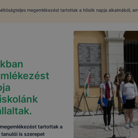
tóságteljes megemlékezést tartottak a hősök napja alkalmából, amely
nkban
emlékezést
pja
iskolánk
llaltak.
megemlékezést tartottak a
tanulói is szerepet