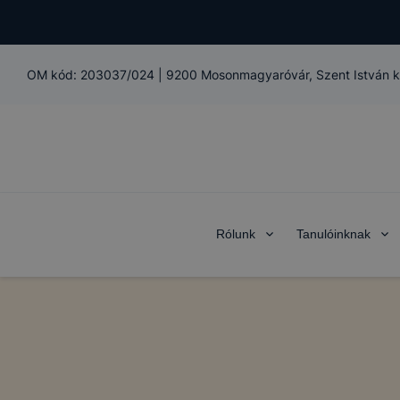
OM kód:
203037/024
|
9200 Mosonmagyaróvár, Szent István kir
Rólunk
Tanulóinknak