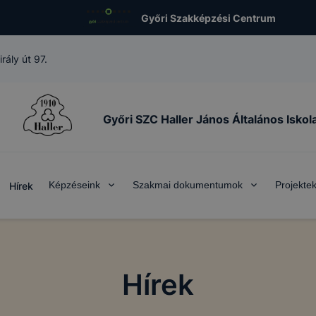
Győri Szakképzési Centrum
ály út 97.
Győri SZC Haller János Általános Iskol
Képzéseink
Szakmai dokumentumok
Projekte
Hírek
Hírek