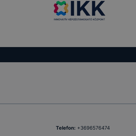
Telefon:
+3696576474