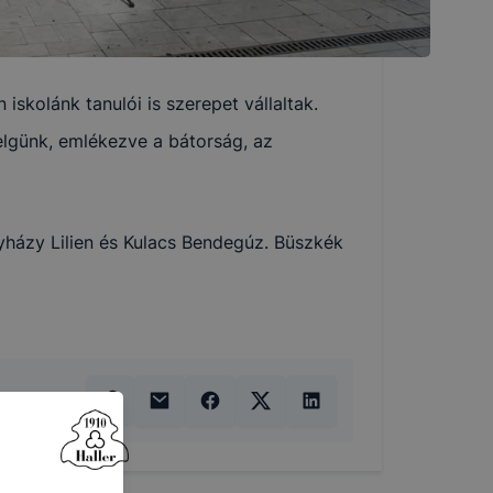
skolánk tanulói is szerepet vállaltak.
elgünk, emlékezve a bátorság, az
házy Lilien és Kulacs Bendegúz. Büszkék