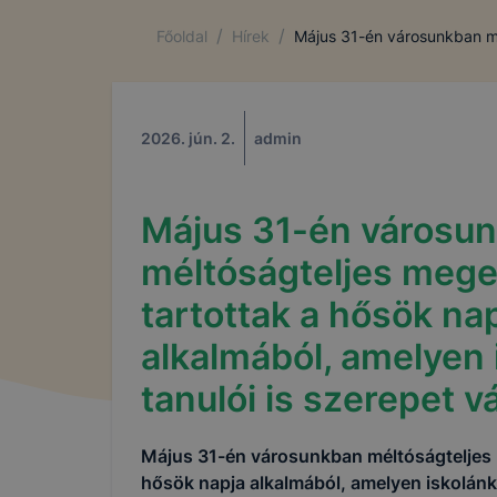
/
/
Főoldal
Hírek
Május 31-én városunkban mél
2026. jún. 2.
admin
Május 31-én városu
méltóságteljes meg
tartottak a hősök na
alkalmából, amelyen 
tanulói is szerepet vá
Május 31-én városunkban méltóságteljes 
hősök napja alkalmából, amelyen iskolánk 