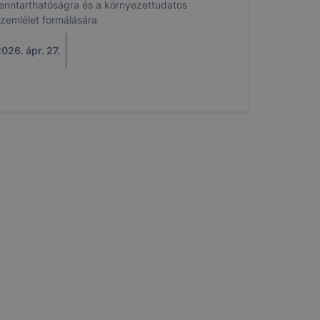
enntarthatóságra és a környezettudatos
 nem
zemlélet formálására
 a honlap a
026. ápr. 27.