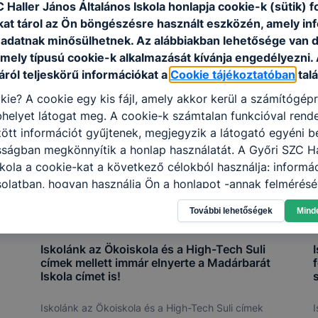
 Haller János Általános Iskola honlapja cookie-k (sütik) 
kat tárol az Ön böngészésre használt eszközén, amely in
adatnak minősülhetnek. Az alábbiakban lehetősége van 
 mely típusú cookie-k alkalmazását kívánja engedélyezni.
ról teljeskörű információkat a
Cookie tájékoztatóban
talá
kie? A cookie egy kis fájl, amely akkor kerül a számítógép
helyet látogat meg. A cookie-k számtalan funkcióval rend
tt információt gyűjtenek, megjegyzik a látogató egyéni beá
sságban megkönnyítik a honlap használatát. A Győri SZC H
skola a cookie-kat a következő célokból használja: informá
olatban, hogyan használja Ön a honlapot -annak felmérésé
ik részeit látogatja, vagy használja leginkább, így megtudh
További lehetőségek
Mind
osítsunk Önnek még jobb felhasználói élményt, ha ismét m
 honlap fejlesztése. Hogyan ellenőrizheti és hogyan tudja k
Iskolánk az Ökoiskola és a High-Tech Suli
I
? Minden modern böngésző engedélyezi a cookie-k beállít
címek mellett immár elnyerte a Madárbarát
át. A legtöbb böngésző alapértelmezettként automatikusan
Iskola címet is!
t, de ezek általában megváltoztathatók. Felhívjuk figyelmé
kie-k célja honlapunk használhatóságának és folyamataina
Iskolánk az Ökoiskola és a High-Tech Suli címek
I