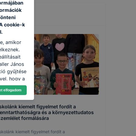
formájában
formációk
dönteni
 A cookie-k
l.
re, amikor
elkeznek.
llításait
aller János
ció gyűjtése
vel, hogy a
atjuk,
et elfogadom
eglátogatja
ikapcsolni a
skolánk kiemelt figyelmet fordít a
ásának a
fenntarthatóságra és a környezettudatos
 elfogadja
szemlélet formálására
t, hogy
k
skolánk kiemelt figyelmet fordít a