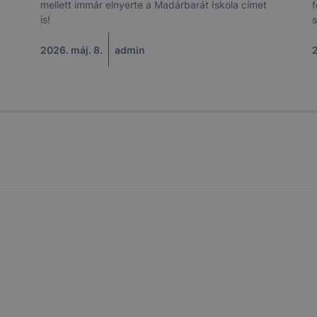
ése vagy lehetővé tétele, a cookie-k alkalmazásának
mellett immár elnyerte a Madárbarát Iskola címet
f
zása vagy törlése által előfordulhat, hogy felhasználóink
is!
s
esek honlapunk funkcióinak teljes körű használatára, vagy
2026. máj. 8.
admin
2
 eltérően fog működni böngészőjében.