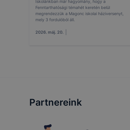
megkönnyít
Iskolánkban már hagyomány, hogy a
Fenntarthatósági témahét keretén belül
megakadályo
megrendezzük a Magonc iskolai háziversenyt,
lesznek kép
mely 3 fordulóból áll.
tervezettől
2026. máj. 20.
Partnereink