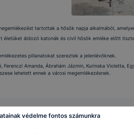
gemlékezést tartottak a hősök napja alkalmából, amelyen i
 életüket áldozó katonák és civil hősök emléke előtt tiszt
mlékezetes pillanatokat szereztek a jelenlévőknek.
 Ferenczi Amanda, Ábrahám Jázmin, Kurinska Violetta, Egy
szese lehetett ennek a városi megemlékezésnek.
atainak védelme fontos számunkra