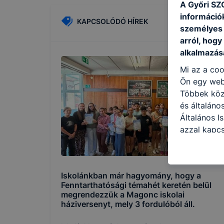
A Győri SZC
információ
KAPCSOLÓDÓ HÍREK
személyes 
arról, hogy
alkalmazásá
Mi az a coo
Ön egy web
Többek közö
és általáno
Általános I
azzal kapcs
honlap mely
hogyan bizt
oldalunkat,
Iskolánkban már hagyomány, hogy a
cookie-kat
Fenntarthatósági témahét keretén belül
változtatás
megrendezzük a Magonc iskolai
a cookie-ka
háziversenyt, mely 3 fordulóból áll.
mivel a coo