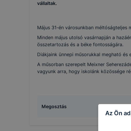
vállaltak.
Május 31-én városunkban méltóságteljes me
Minden május utolsó vasárnapján a hazáért
összetartozás és a béke fontosságára.
Diákjaink ünnepi műsorukkal megható és e
A műsorban szerepelt Meixner Seherezádé,
vagyunk arra, hogy iskolánk közössége ré
Megosztás
Az Ön ad