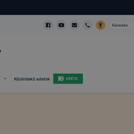
a
k
Közérdekű adatok
KRÉTA