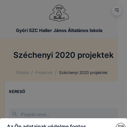
Győri SZC Haller János Általános Iskola
Széchenyi 2020 projektek
/
/
Főoldal
Projektek
Széchenyi 2020 projektek
KERESŐ
Az Ön adatainak védelme fontos