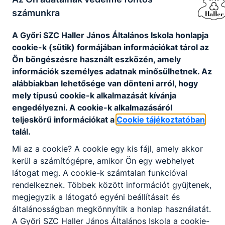
számunkra
Széchenyi 2020 projektek
A Győri SZC Haller János Általános Iskola honlapja
cookie-k (sütik) formájában információkat tárol az
Ön böngészésre használt eszközén, amely
További projektjeink
információk személyes adatnak minősülhetnek. Az
alábbiakban lehetősége van dönteni arról, hogy
mely típusú cookie-k alkalmazását kívánja
engedélyezni. A cookie-k alkalmazásáról
teljeskörű információkat a
Cookie tájékoztatóban
Nincs találat
talál.
Mi az a cookie? A cookie egy kis fájl, amely akkor
kerül a számítógépre, amikor Ön egy webhelyet
látogat meg. A cookie-k számtalan funkcióval
rendelkeznek. Többek között információt gyűjtenek,
megjegyzik a látogató egyéni beállításait és
általánosságban megkönnyítik a honlap használatát.
A Győri SZC Haller János Általános Iskola a cookie-