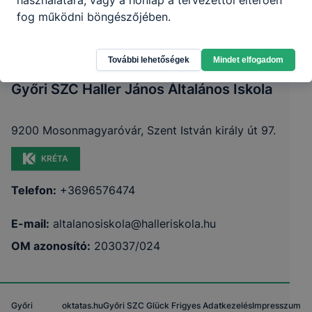
használatára, vagy a honlap a tervezettől eltérően
fog működni böngészőjében.
További lehetőségek
Mindet elfogadom
Győri SZC Haller János Általános Iskola
9200 Mosonmagyaróvár, Szent István király út 97.
KRÉTA
Telefon:
+3696576474
E-mail:
altalanosiskola@halleriskola.hu
OM azonosító:
203037/024
Győri
oktatas.hu
Győri SZC Glück Frigyes
Adatkezelés
Impresszum