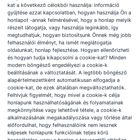
kat a következő célokból használja: információ
gyűjtése azzal kapcsolatban, hogyan használja Ön a
honlapot -annak felmérésével, hogy a honlap melyik
Partnereink
részeit látogatja, vagy használja leginkább, így
megtudhatjuk, hogyan biztosítsunk Önnek még jobb
felhasználói élményt, ha ismét meglátogatja
oldalunkat, honlap fejlesztése. Hogyan ellenőrizheti
és hogyan tudja kikapcsolni a cookie-kat? Minden
modern böngésző engedélyezi a cookie-k
beállításának a változtatását. A legtöbb böngésző
alapértelmezettként automatikusan elfogadja a
cookie-kat, de ezek általában megváltoztathatók.
Felhívjuk figyelmét, hogy mivel a cookie-k célja
honlapunk használhatóságának és folyamatainak
megkönnyítése vagy lehetővé tétele, a cookie-k
alkalmazásának megakadályozása vagy törlése által
előfordulhat, hogy felhasználóink nem lesznek
képesek honlapunk funkcióinak teljes körű