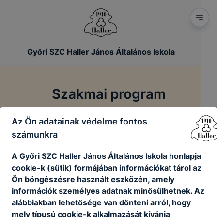
Győri SZC Haller János Általános Iskola
Szakmai program
Az Ön adatainak védelme fontos
/
/
Főoldal
Szakmai dokumentumok
Szakmai program
számunkra
A Győri SZC Haller János Általános Iskola honlapja
Ökoliskolai munkaterv
cookie-k (sütik) formájában információkat tárol az
Ön böngészésre használt eszközén, amely
Ökoiskola munkaterv 2024-25.docx
információk személyes adatnak minősülhetnek. Az
Letöltés
alábbiakban lehetősége van dönteni arról, hogy
mely típusú cookie-k alkalmazását kívánja