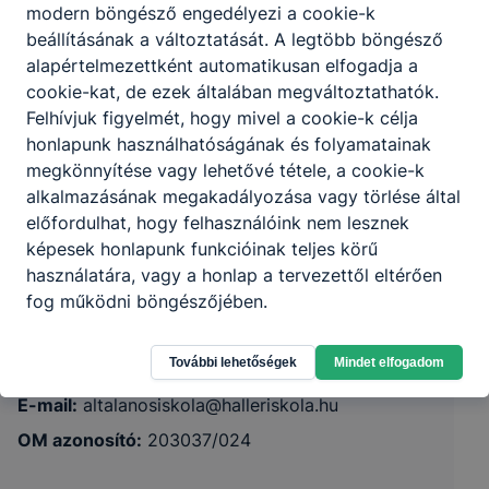
modern böngésző engedélyezi a cookie-k
beállításának a változtatását. A legtöbb böngésző
alapértelmezettként automatikusan elfogadja a
cookie-kat, de ezek általában megváltoztathatók.
Felhívjuk figyelmét, hogy mivel a cookie-k célja
honlapunk használhatóságának és folyamatainak
megkönnyítése vagy lehetővé tétele, a cookie-k
Győri SZC Haller János Általános Iskola
alkalmazásának megakadályozása vagy törlése által
előfordulhat, hogy felhasználóink nem lesznek
képesek honlapunk funkcióinak teljes körű
9200 Mosonmagyaróvár, Szent István király út 97.
használatára, vagy a honlap a tervezettől eltérően
fog működni böngészőjében.
KRÉTA
Telefon:
+3696576474
További lehetőségek
Mindet elfogadom
E-mail:
altalanosiskola@halleriskola.hu
OM azonosító:
203037/024