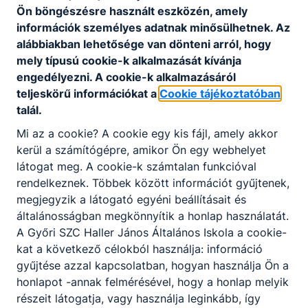
Programkövetelmények alapján, szakképző
Ön böngészésre használt eszközén, amely
intézmény és felnőttképző által egyaránt
információk személyes adatnak minősülhetnek. Az
szervezhető, jellemzően rövidebb időtartamú,
alábbiakban lehetősége van dönteni arról, hogy
valamely szakmára ráépülő vagy egyéb speciális
mely típusú cookie-k alkalmazását kívánja
tartalmú szakmai képzés keretében
engedélyezni. A cookie-k alkalmazásáról
megszerezhető – szakképesítések alkotják.
teljeskörű információkat a
Cookie tájékoztatóban
talál.
A szakmai képzés befejezése után a képzésben
részt vevő akkreditált vizsgaközpontban képesítő
Mi az a cookie? A cookie egy kis fájl, amely akkor
vizsgát tehet.
kerül a számítógépre, amikor Ön egy webhelyet
látogat meg. A cookie-k számtalan funkcióval
A sikeres képesítő vizsga eredményeként kiállított
rendelkeznek. Többek között információt gyűjtenek,
képesítő bizonyítvány államilag elismert, önálló
megjegyzik a látogató egyéni beállításait és
végzettségi szintet nem biztosító szakképesítést
általánosságban megkönnyítik a honlap használatát.
tanúsít.
A Győri SZC Haller János Általános Iskola a cookie-
Ingyenes képzéseinken az első képesítő vizsga
kat a következő célokból használja: információ
letételéig térítésmentesen tanulhatnak azok, akik
gyűjtése azzal kapcsolatban, hogyan használja Ön a
még nem rendelkeznek az új szakképzési
honlapot -annak felmérésével, hogy a honlap melyik
rendszerben szerzett szakképesítéssel.
részeit látogatja, vagy használja leginkább, így