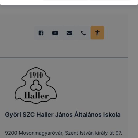
Győri SZC Haller János Általános Iskola
9200 Mosonmagyaróvár, Szent István király út 97.