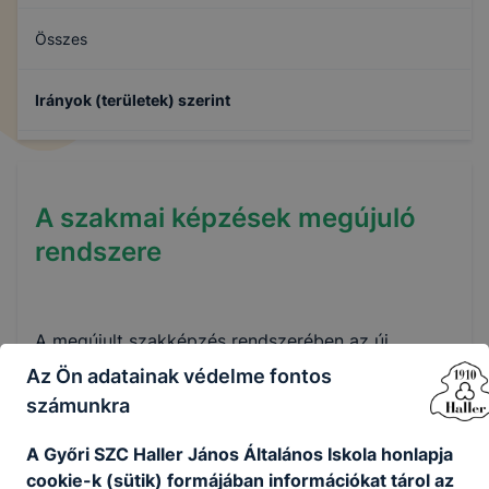
Összes
Irányok (területek) szerint
A szakmai képzések megújuló
rendszere
A megújult szakképzés rendszerében az új
képzési szerkezet egyik ágát a kizárólag
Az Ön adatainak védelme fontos
szakképző intézmény által szervezhető szakmai
számunkra
oktatás keretében elsajátítható szakmák (melyek
szintje, képzési ideje jogszabályban
A Győri SZC Haller János Általános Iskola honlapja
(Szakmajegyzék) rögzítettek), másik halmazát – a
cookie-k (sütik) formájában információkat tárol az