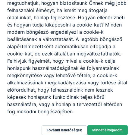
A szakképző intézmény szakmai programjában
megtudhatjuk, hogyan biztosítsunk Önnek még jobb
meghatározottak szerint, az intézmény
felhasználói élményt, ha ismét meglátogatja
igazgatójának döntése alapján lehetőség van a
oldalunkat, honlap fejlesztése. Hogyan ellenőrizheti
korábbi tanulmányok, megszerzett ismeretek és
és hogyan tudja kikapcsolni a cookie-kat? Minden
gyakorlat beszámítására, és ezáltal a képzési idő
modern böngésző engedélyezi a cookie-k
rövidítésére.
beállításának a változtatását. A legtöbb böngésző
alapértelmezettként automatikusan elfogadja a
cookie-kat, de ezek általában megváltoztathatók.
Felhívjuk figyelmét, hogy mivel a cookie-k célja
honlapunk használhatóságának és folyamatainak
megkönnyítése vagy lehetővé tétele, a cookie-k
alkalmazásának megakadályozása vagy törlése által
előfordulhat, hogy felhasználóink nem lesznek
Partnereink
képesek honlapunk funkcióinak teljes körű
használatára, vagy a honlap a tervezettől eltérően
fog működni böngészőjében.
További lehetőségek
Mindet elfogadom