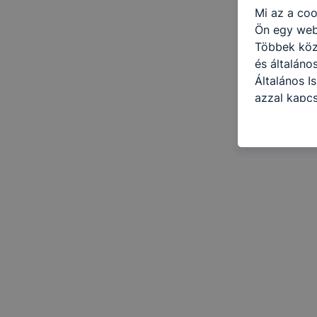
Mi az a coo
Ön egy web
Többek közö
és általáno
Általános I
azzal kapcs
honlap mely
hogyan bizt
oldalunkat,
cookie-kat
változtatás
a cookie-ka
mivel a coo
megkönnyít
megakadályo
lesznek kép
tervezettől