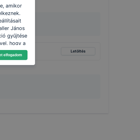
re, amikor
elkeznek.
llításait
aller János
ció gyűjtése
vel, hogy a
atjuk,
ttség mértéke
Letöltés
et elfogadom
eglátogatja
ikapcsolni a
ásának a
 elfogadja
t, hogy
k
 nem
 a honlap a