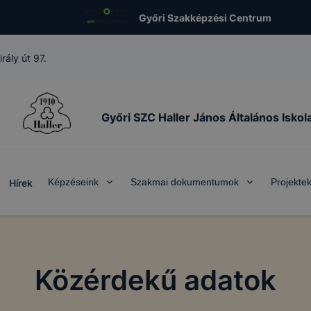
Győri Szakképzési Centrum
ály út 97.
Győri SZC Haller János Általános Iskol
Képzéseink
Szakmai dokumentumok
Projekte
Hírek
Közérdekű adatok