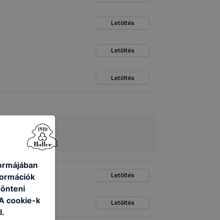
Letöltés
Letöltés
Letöltés
formájában
Letöltés
formációk
dönteni
 A cookie-k
Letöltés
l.