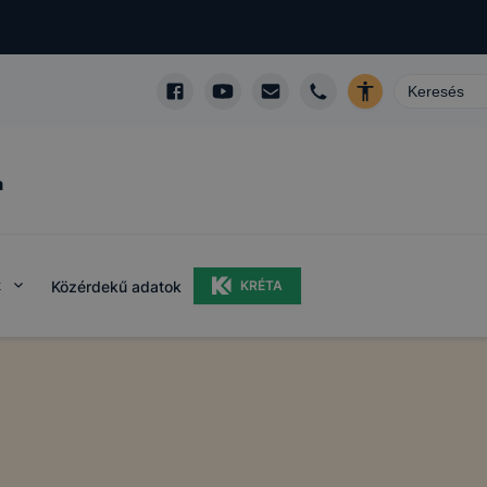
a
k
Közérdekű adatok
KRÉTA