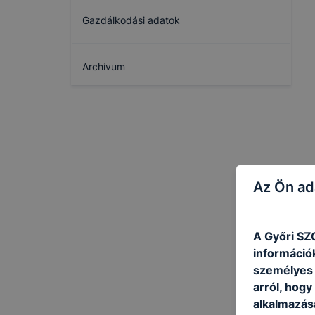
Gazdálkodási adatok
Archívum
Az Ön ad
A Győri SZC
információ
személyes 
arról, hogy
alkalmazásá