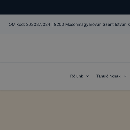
OM kód:
203037/024
|
9200 Mosonmagyaróvár, Szent István kir
Rólunk
Tanulóinknak