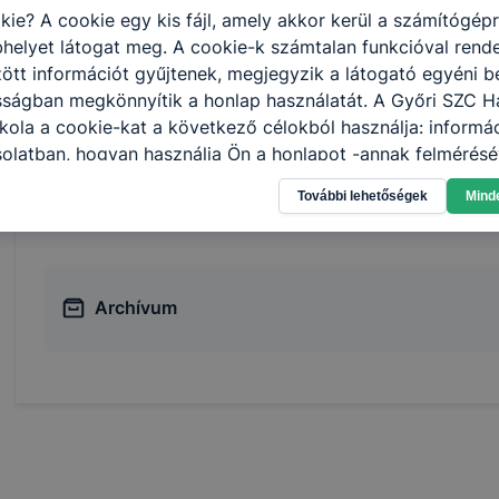
kie? A cookie egy kis fájl, amely akkor kerül a számítógép
helyet látogat meg. A cookie-k számtalan funkcióval rend
tt információt gyűjtenek, megjegyzik a látogató egyéni beá
Gazdálkodási adatok
sságban megkönnyítik a honlap használatát. A Győri SZC H
skola a cookie-kat a következő célokból használja: informá
olatban, hogyan használja Ön a honlapot -annak felmérésé
ik részeit látogatja, vagy használja leginkább, így megtudh
Térítési díj, a tandíj, egyéb díjfizetési köteleze
További lehetőségek
Mind
osítsunk Önnek még jobb felhasználói élményt, ha ismét m
 honlap fejlesztése. Hogyan ellenőrizheti és hogyan tudja k
? Minden modern böngésző engedélyezi a cookie-k beállít
át. A legtöbb böngésző alapértelmezettként automatikusan
Archívum
t, de ezek általában megváltoztathatók. Felhívjuk figyelmé
kie-k célja honlapunk használhatóságának és folyamataina
ése vagy lehetővé tétele, a cookie-k alkalmazásának
zása vagy törlése által előfordulhat, hogy felhasználóink
esek honlapunk funkcióinak teljes körű használatára, vagy
 eltérően fog működni böngészőjében.