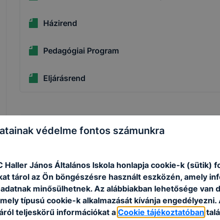
Házirend
Pedagógiai Program
Eljárásrend
atainak védelme fontos számunkra
Tevékenységre, működésre vonatkozó adatok
 Haller János Általános Iskola honlapja cookie-k (sütik) 
Munkavédelmi szabályzat
kat tárol az Ön böngészésre használt eszközén, amely in
adatnak minősülhetnek. Az alábbiakban lehetősége van 
 mely típusú cookie-k alkalmazását kívánja engedélyezni.
Tűzvédelmi szabályzat, kiürítési útvonal
ról teljeskörű információkat a
Cookie tájékoztatóban
talá