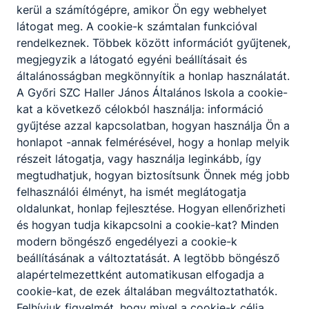
kiállításához.pdf
kerül a számítógépre, amikor Ön egy webhelyet
látogat meg. A cookie-k számtalan funkcióval
Letöltés
rendelkeznek. Többek között információt gyűjtenek,
Sportegyesületi igazolás.pdf
megjegyzik a látogató egyéni beállításait és
általánosságban megkönnyítik a honlap használatát.
Letöltés
A Győri SZC Haller János Általános Iskola a cookie-
kat a következő célokból használja: információ
gyűjtése azzal kapcsolatban, hogyan használja Ön a
honlapot -annak felmérésével, hogy a honlap melyik
Beiratkozási nyomtatványok
részeit látogatja, vagy használja leginkább, így
megtudhatjuk, hogyan biztosítsunk Önnek még jobb
1.a sz. melléklet szülök közös felügy.docx
felhasználói élményt, ha ismét meglátogatja
oldalunkat, honlap fejlesztése. Hogyan ellenőrizheti
Letöltés
és hogyan tudja kikapcsolni a cookie-kat? Minden
modern böngésző engedélyezi a cookie-k
1.b sz. melléklet_egy szülői fe.docx
beállításának a változtatását. A legtöbb böngésző
Letöltés
alapértelmezettként automatikusan elfogadja a
cookie-kat, de ezek általában megváltoztathatók.
2. sz melléklet életvitelszerű tartózkodás
Felhívjuk figyelmét, hogy mivel a cookie-k célja