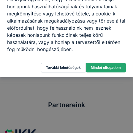
NYILATKOZAT.docx
honlapunk használhatóságának és folyamatainak
Letöltés
megkönnyítése vagy lehetővé tétele, a cookie-k
alkalmazásának megakadályozása vagy törlése által
3. sz melléklet nyilatkozat erkölcstan 2.docx
előfordulhat, hogy felhasználóink nem lesznek
Letöltés
képesek honlapunk funkcióinak teljes körű
használatára, vagy a honlap a tervezettől eltérően
adatkezelési nyilatkozat.docx
fog működni böngészőjében.
Letöltés
További lehetőségek
Mindet elfogadom
Partnereink