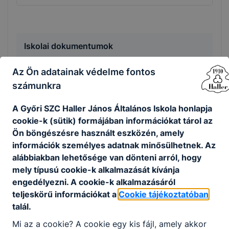
Iskolai dokumentumok
Az Ön adatainak védelme fontos
20250227_DONTES_korzetek_Melleklet_II_Mova
számunkra
r_Janossomorja.pdf
Letöltés
A Győri SZC Haller János Általános Iskola honlapja
cookie-k (sütik) formájában információkat tárol az
Igénylőlap diákoknak iskolapszichológiai
Ön böngészésre használt eszközén, amely
szolgáltatás kérésére.pdf
információk személyes adatnak minősülhetnek. Az
Letöltés
alábbiakban lehetősége van dönteni arról, hogy
mely típusú cookie-k alkalmazását kívánja
Igénylőlap szülőknek iskolapszichológiai
engedélyezni. A cookie-k alkalmazásáról
szolgáltatás kérésére.pdf
teljeskörű információkat a
Cookie tájékoztatóban
Letöltés
talál.
Kérelem bizonyítvány másodlat
Mi az a cookie? A cookie egy kis fájl, amely akkor