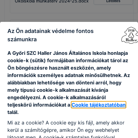
Ökoiskola munkaterv 2024-25.docx
Letöltés
Az Ön adatainak védelme fontos
A Győri SZC Haller János Általános Iskola
számunkra
idén másodszor nyerte el a Nyugat-
magyarországi Régió Legaktívabb Iskola Díját
A Győri SZC Haller János Általános Iskola honlapja
cookie-k (sütik) formájában információkat tárol az
A Győri SZC Haller János Általános Iskola idén másodszor
Ön böngészésre használt eszközén, amely
nyerte el a Nyugat-magyarországi Régió Legaktívabb
információk személyes adatnak minősülhetnek. Az
Iskola Díját
alábbiakban lehetősége van dönteni arról, hogy
Bővebben a projektről
mely típusú cookie-k alkalmazását kívánja
engedélyezni. A cookie-k alkalmazásáról
teljeskörű információkat a
Cookie tájékoztatóban
talál.
Fenntarthatósági témahét
Mi az a cookie? A cookie egy kis fájl, amely akkor
kerül a számítógépre, amikor Ön egy webhelyet
Fenntarthatósági témahét
látogat meg. A cookie-k számtalan funkcióval