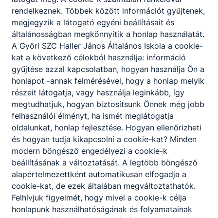
rendelkeznek. Többek között információt gyűjtenek,
Bővebben a projektről
megjegyzik a látogató egyéni beállításait és
általánosságban megkönnyítik a honlap használatát.
Csatolt fájlok
A Győri SZC Haller János Általános Iskola a cookie-
kat a következő célokból használja: információ
Fenntarthatósági témahét.docx
Letöltés
gyűjtése azzal kapcsolatban, hogyan használja Ön a
honlapot -annak felmérésével, hogy a honlap melyik
részeit látogatja, vagy használja leginkább, így
megtudhatjuk, hogyan biztosítsunk Önnek még jobb
Európai fenntarthatósági témahét
felhasználói élményt, ha ismét meglátogatja
oldalunkat, honlap fejlesztése. Hogyan ellenőrizheti
és hogyan tudja kikapcsolni a cookie-kat? Minden
Európai fenntarthatósági témahét
modern böngésző engedélyezi a cookie-k
Bővebben a projektről
beállításának a változtatását. A legtöbb böngésző
alapértelmezettként automatikusan elfogadja a
cookie-kat, de ezek általában megváltoztathatók.
Csatolt fájlok
Felhívjuk figyelmét, hogy mivel a cookie-k célja
honlapunk használhatóságának és folyamatainak
Fennt.2025.docx
Letöltés