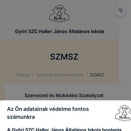
Győri SZC Haller János Általános Iskola
SZMSZ
/
/
Főoldal
Szakmai dokumentumok
SZMSZ
Szervezeti és Működési Szabályzat
Az Ön adatainak védelme fontos
számunkra
A Győri SZC Haller János Általános Iskola honlapja