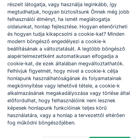
részeit látogatja, vagy használja leginkább, így
megtudhatjuk, hogyan biztosítsunk Önnek még jobb
felhasználói élményt, ha ismét meglátogatja
oldalunkat, honlap fejlesztése. Hogyan ellenőrizheti
és hogyan tudja kikapcsolni a cookie-kat? Minden
modern böngésző engedélyezi a cookie-k
beállításának a változtatását. A legtöbb böngésző
alapértelmezettként automatikusan elfogadja a
cookie-kat, de ezek általában megváltoztathatók.
Felhívjuk figyelmét, hogy mivel a cookie-k célja
honlapunk használhatóságának és folyamatainak
megkönnyítése vagy lehetővé tétele, a cookie-k
alkalmazásának megakadályozása vagy törlése által
előfordulhat, hogy felhasználóink nem lesznek
képesek honlapunk funkcióinak teljes körű
használatára, vagy a honlap a tervezettől eltérően
fog működni böngészőjében.
Győri SZC Haller János Általános Iskola