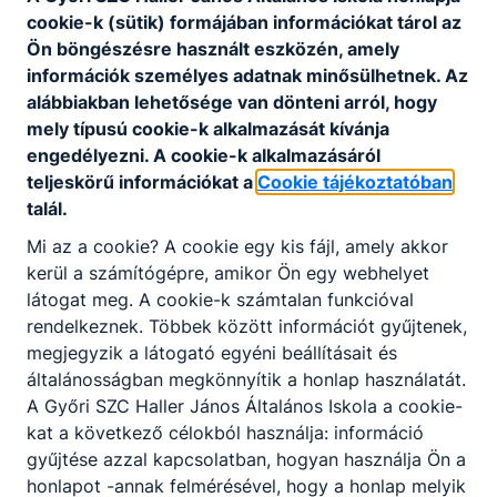
Szervezeti és Működési
cookie-k (sütik) formájában információkat tárol az
Ön böngészésre használt eszközén, amely
Szabályzatunkat ezen a linken
információk személyes adatnak minősülhetnek. Az
tudja letölteni
alábbiakban lehetősége van dönteni arról, hogy
mely típusú cookie-k alkalmazását kívánja
...
engedélyezni. A cookie-k alkalmazásáról
teljeskörű információkat a
Cookie tájékoztatóban
Letöltés
talál.
Mi az a cookie? A cookie egy kis fájl, amely akkor
kerül a számítógépre, amikor Ön egy webhelyet
látogat meg. A cookie-k számtalan funkcióval
rendelkeznek. Többek között információt gyűjtenek,
megjegyzik a látogató egyéni beállításait és
általánosságban megkönnyítik a honlap használatát.
Partnereink
A Győri SZC Haller János Általános Iskola a cookie-
kat a következő célokból használja: információ
gyűjtése azzal kapcsolatban, hogyan használja Ön a
honlapot -annak felmérésével, hogy a honlap melyik