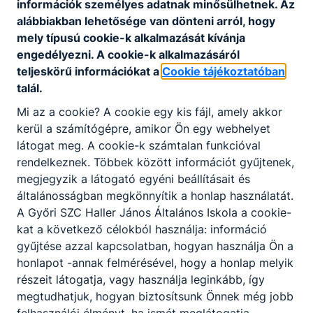
információk személyes adatnak minősülhetnek. Az
munkabér illeti meg, ami önálló jövedelmet
alábbiakban lehetősége van dönteni arról, hogy
jelent a diákok számára már a tanulmányok
mely típusú cookie-k alkalmazását kívánja
alatt.
engedélyezni. A cookie-k alkalmazásáról
teljeskörű információkat a
Cookie tájékoztatóban
talál.
Mi az a cookie? A cookie egy kis fájl, amely akkor
Miért jó ez a cégeknek?
kerül a számítógépre, amikor Ön egy webhelyet
látogat meg. A cookie-k számtalan funkcióval
A cégek számára a duális képzés hosszú távú
rendelkeznek. Többek között információt gyűjtenek,
befektetés, mert így állandó kapcsolatban
megjegyzik a látogató egyéni beállításait és
lehetnek jól képzett pályakezdő
általánosságban megkönnyítik a honlap használatát.
szakemberekkel, akikkel már tanulmányaik
A Győri SZC Haller János Általános Iskola a cookie-
során partneri együttműködés alakul ki. A
kat a következő célokból használja: információ
diákokat még jobb teljesítményre
gyűjtése azzal kapcsolatban, hogyan használja Ön a
ösztönözheti a tanulásban az, hogy
honlapot -annak felmérésével, hogy a honlap melyik
tanulmányaik végén, ha jól teljesítenek, egy
részeit látogatja, vagy használja leginkább, így
biztos munkahely várja őket.
megtudhatjuk, hogyan biztosítsunk Önnek még jobb