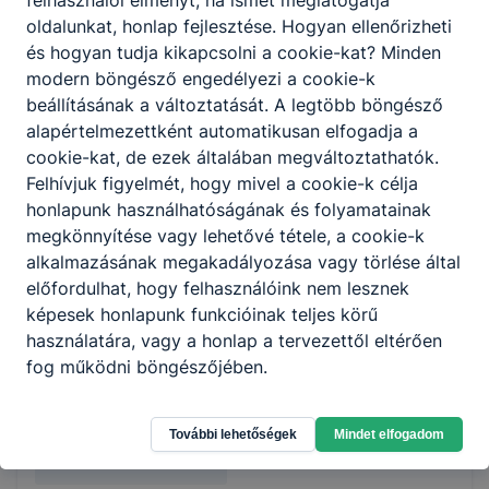
felhasználói élményt, ha ismét meglátogatja
oldalunkat, honlap fejlesztése. Hogyan ellenőrizheti
és hogyan tudja kikapcsolni a cookie-kat? Minden
Miben tér el ez a képzés a hagyományostól?
modern böngésző engedélyezi a cookie-k
beállításának a változtatását. A legtöbb böngésző
A hagyományos képzésben részt vevő diákok
alapértelmezettként automatikusan elfogadja a
– számos szakma esetében – tanulmányaik
cookie-kat, de ezek általában megváltoztathatók.
végeztével kerülnek kapcsolatba az általuk
Felhívjuk figyelmét, hogy mivel a cookie-k célja
választott cégekkel. A duális képzésben
honlapunk használhatóságának és folyamatainak
viszont már a tanulói évek alatt lehetőségük
megkönnyítése vagy lehetővé tétele, a cookie-k
nyílik gyakorlati és szakmai tapasztalatot
alkalmazásának megakadályozása vagy törlése által
gyűjteni, akár annál a vállalatnál, ahol később
előfordulhat, hogy felhasználóink nem lesznek
el szeretnének helyezkedni.
képesek honlapunk funkcióinak teljes körű
használatára, vagy a honlap a tervezettől eltérően
fog működni böngészőjében.
Partnerek teljes listája a
2025/26
tanévtől
További lehetőségek
Mindet elfogadom