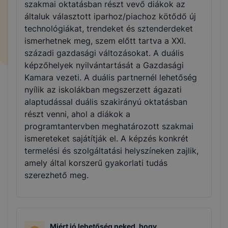
szakmai oktatásban részt vevő diákok az
általuk választott iparhoz/piachoz kötődő új
technológiákat, trendeket és sztenderdeket
ismerhetnek meg, szem előtt tartva a XXI.
századi gazdasági változásokat. A duális
képzőhelyek nyilvántartását a Gazdasági
Kamara vezeti. A duális partnernél lehetőség
nyílik az iskolákban megszerzett ágazati
alaptudással duális szakirányú oktatásban
részt venni, ahol a diákok a
programtantervben meghatározott szakmai
ismereteket sajátítják el. A képzés konkrét
termelési és szolgáltatási helyszíneken zajlik,
amely által korszerű gyakorlati tudás
szerezhető meg.
Miért jó lehetőség neked, hogy