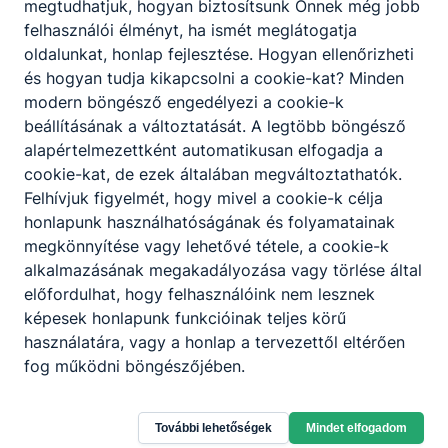
megtudhatjuk, hogyan biztosítsunk Önnek még jobb
felhasználói élményt, ha ismét meglátogatja
oldalunkat, honlap fejlesztése. Hogyan ellenőrizheti
és hogyan tudja kikapcsolni a cookie-kat? Minden
modern böngésző engedélyezi a cookie-k
beállításának a változtatását. A legtöbb böngésző
alapértelmezettként automatikusan elfogadja a
cookie-kat, de ezek általában megváltoztathatók.
Felhívjuk figyelmét, hogy mivel a cookie-k célja
honlapunk használhatóságának és folyamatainak
megkönnyítése vagy lehetővé tétele, a cookie-k
alkalmazásának megakadályozása vagy törlése által
előfordulhat, hogy felhasználóink nem lesznek
Partnereink
képesek honlapunk funkcióinak teljes körű
használatára, vagy a honlap a tervezettől eltérően
fog működni böngészőjében.
További lehetőségek
Mindet elfogadom