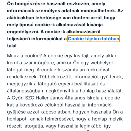
Ön böngészésre használt eszközén, amely
környezetvédelem, fenntarthatóság beépítését a
információk személyes adatnak minősülhetnek. Az
mindennapi iskolai tevékenységünkbe. Sikeres
alábbiakban lehetősége van dönteni arról, hogy
pályázat után intézményünk 2024-ben elnyerte az
mely típusú cookie-k alkalmazását kívánja
Ökoiskola címet. Intézményünk a modern oktatási
engedélyezni. A cookie-k alkalmazásáról
módszereket, illetve a korszerű technológiákat
teljeskörű információkat a
Cookie tájékoztatóban
támogató High Tech Suli hálózat tagja 2025 óta.
talál.
Szeretnénk megfelelő alapot építeni tanulóinknak
a középiskolás évekhez, hogy kellő kitartással,
Mi az a cookie? A cookie egy kis fájl, amely akkor
motivációval felvértezve indítsuk útnak őket.
kerül a számítógépre, amikor Ön egy webhelyet
látogat meg. A cookie-k számtalan funkcióval
Szeretettel várjuk az érdeklődőket!
rendelkeznek. Többek között információt gyűjtenek,
megjegyzik a látogató egyéni beállításait és
általánosságban megkönnyítik a honlap használatát.
A Győri SZC Haller János Általános Iskola a cookie-
kat a következő célokból használja: információ
gyűjtése azzal kapcsolatban, hogyan használja Ön a
honlapot -annak felmérésével, hogy a honlap melyik
részeit látogatja, vagy használja leginkább, így