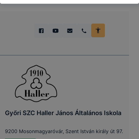
Győri SZC Haller János Általános Iskola
9200 Mosonmagyaróvár, Szent István király út 97.