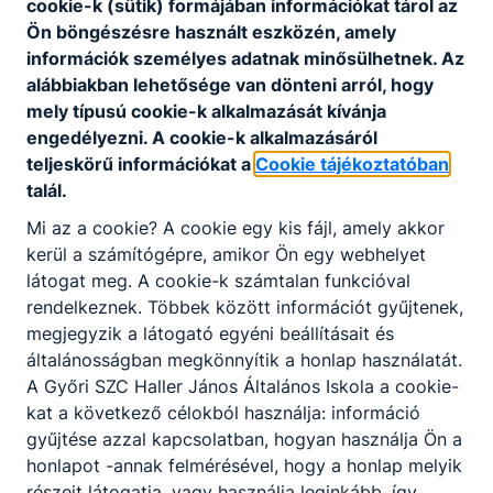
cookie-k (sütik) formájában információkat tárol az
képzettség
tanári végzettség
Ön böngészésre használt eszközén, amely
- Fényképes szakmai önéletrajz
információk személyes adatnak minősülhetnek. Az
alábbiakban lehetősége van dönteni arról, hogy
- Végzettséget igazoló okirat másolata
mely típusú cookie-k alkalmazását kívánja
- 90 napnál nem régebbi erkölcsi
engedélyezni. A cookie-k alkalmazásáról
bizonyítvány
teljeskörű információkat a
Cookie tájékoztatóban
A pályázat
- Szakmai továbbképzések
talál.
részeként
igazolásának másolata
benyújtandó
Mi az a cookie? A cookie egy kis fájl, amely akkor
- Nyilatkozat arról, hogy a pályázó
iratok,
kerül a számítógépre, amikor Ön egy webhelyet
hozzájárul pályázati anyagában foglalt
igazolások
látogat meg. A cookie-k számtalan funkcióval
személyes adatainak a pályázati eljárással
rendelkeznek. Többek között információt gyűjtenek,
összefüggésében szükséges kezeléséhez,
teljes pályázati anyagának
megjegyzik a látogató egyéni beállításait és
sokszorosításához, harmadik személlyel
általánosságban megkönnyítik a honlap használatát.
történő közléséhez
A Győri SZC Haller János Általános Iskola a cookie-
kat a következő célokból használja: információ
Betölthetőség
folyamatosan
gyűjtése azzal kapcsolatban, hogyan használja Ön a
időpontja
honlapot -annak felmérésével, hogy a honlap melyik
Jelentkezési
részeit látogatja, vagy használja leginkább, így
az állás betöltéséig folyamatos