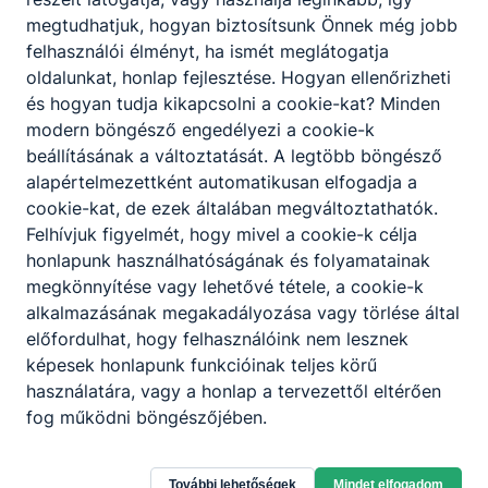
határidő
megtudhatjuk, hogyan biztosítsunk Önnek még jobb
felhasználói élményt, ha ismét meglátogatja
- Elektronikus úton Harangozóné
oldalunkat, honlap fejlesztése. Hogyan ellenőrizheti
Kovács Edina igazgató részére
és hogyan tudja kikapcsolni a cookie-kat? Minden
a
hkovacsedina@halleriskola.hu
e-mail címen
keresztül
modern böngésző engedélyezi a cookie-k
Jelentkezés
módja
beállításának a változtatását. A legtöbb böngésző
- Postai úton a Győri SZC Haller János
alapértelmezettként automatikusan elfogadja a
Általános Iskola címére történő
megküldésével (9200 Mosonmagyaróvár,
cookie-kat, de ezek általában megváltoztathatók.
Szent István király út 97.)
Felhívjuk figyelmét, hogy mivel a cookie-k célja
honlapunk használhatóságának és folyamatainak
A pályázati
megkönnyítése vagy lehetővé tétele, a cookie-k
kiírással
alkalmazásának megakadályozása vagy törlése által
kapcsolatosan
Harangozóné Kovács Edina +36301215264
előfordulhat, hogy felhasználóink nem lesznek
további
képesek honlapunk funkcióinak teljes körű
információt
nyújt
használatára, vagy a honlap a tervezettől eltérően
fog működni böngészőjében.
Várjuk jelentkezését!
További lehetőségek
Mindet elfogadom