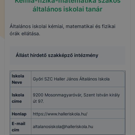
Kémia-fizika-matematika szakos
általános iskolai tanár
Általános iskolai kémiai, matematikai és fizikai
órák ellátása.
Állást hirdető szakképző intézmény
Iskola
Győri SZC Haller János Általános Iskola
Neve
Iskola
9200 Mosonmagyaróvár, Szent István király
címe
út 97.
Honlap
https://www.halleriskola.hu/
E-mail
altalanosiskola@halleriskola.hu
cím