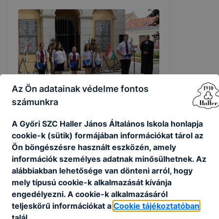
Az Ön adatainak védelme fontos
számunkra
A Győri SZC Haller János Általános Iskola honlapja
Május 31-én városunkban
cookie-k (sütik) formájában információkat tárol az
méltóságteljes megemlékezést
Ön böngészésre használt eszközén, amely
tartottak a hősök napja alkalmából,
amelyen iskolánk tanulói is szerepet
információk személyes adatnak minősülhetnek. Az
vállaltak.
alábbiakban lehetősége van dönteni arról, hogy
mely típusú cookie-k alkalmazását kívánja
Május 31-én városunkban méltóságteljes
engedélyezni. A cookie-k alkalmazásáról
megemlékezést tartottak a hősök napja
teljeskörű információkat a
Cookie tájékoztatóban
alkalmából, amelyen iskolánk tanulói is
talál.