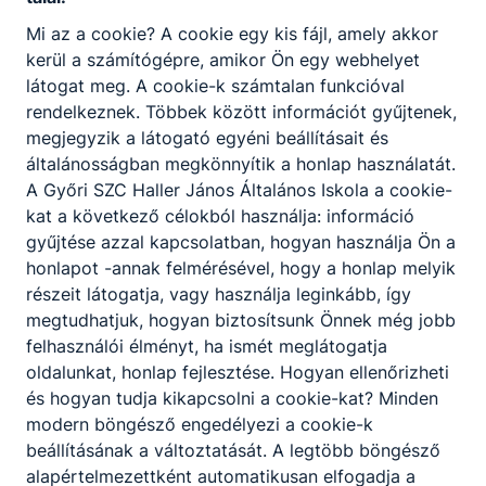
szerepet vállaltak.
Mi az a cookie? A cookie egy kis fájl, amely akkor
2026. jún. 2.
admin
kerül a számítógépre, amikor Ön egy webhelyet
látogat meg. A cookie-k számtalan funkcióval
rendelkeznek. Többek között információt gyűjtenek,
megjegyzik a látogató egyéni beállításait és
általánosságban megkönnyítik a honlap használatát.
A Győri SZC Haller János Általános Iskola a cookie-
kat a következő célokból használja: információ
gyűjtése azzal kapcsolatban, hogyan használja Ön a
honlapot -annak felmérésével, hogy a honlap melyik
részeit látogatja, vagy használja leginkább, így
megtudhatjuk, hogyan biztosítsunk Önnek még jobb
felhasználói élményt, ha ismét meglátogatja
Iskolánkban már hagyomány, hogy a
oldalunkat, honlap fejlesztése. Hogyan ellenőrizheti
Fenntarthatósági témahét keretén
és hogyan tudja kikapcsolni a cookie-kat? Minden
belül megrendezzük a Magonc iskolai
modern böngésző engedélyezi a cookie-k
háziversenyt, mely 3 fordulóból áll.
beállításának a változtatását. A legtöbb böngésző
alapértelmezettként automatikusan elfogadja a