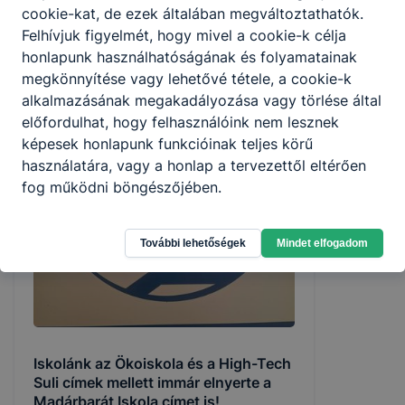
Iskolánkban már hagyomány, hogy a
cookie-kat, de ezek általában megváltoztathatók.
Fenntarthatósági témahét keretén belül
Felhívjuk figyelmét, hogy mivel a cookie-k célja
megrendezzük a Magonc iskolai
honlapunk használhatóságának és folyamatainak
háziversenyt, mely 3 fordulóból áll.
megkönnyítése vagy lehetővé tétele, a cookie-k
2026. máj. 20.
alkalmazásának megakadályozása vagy törlése által
előfordulhat, hogy felhasználóink nem lesznek
képesek honlapunk funkcióinak teljes körű
használatára, vagy a honlap a tervezettől eltérően
fog működni böngészőjében.
További lehetőségek
Mindet elfogadom
Iskolánk az Ökoiskola és a High-Tech
Suli címek mellett immár elnyerte a
Madárbarát Iskola címet is!