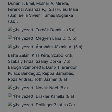
Durján T. Emil, Molnár A. Mirella,
Ferenczi Amanda P., (5.a) Fülesi Maja
(6.a), Bella Vivien, Tamás Boglárka
(6.b),
helyezett: Turbók Dominik (5.a)
helyezett: Megyeri Lana D. (5.b)
helyezett: Ábrahám Jázmin A. (5.a)
Batta Zalán, Kiss Kéra, Szabó Kitti,
Szakály Frida, Szalay Dorka (7.b),
Balogh Szimonetta, Danó T. Brendon,
Kulacs Bendegúz, Reppa Barnabás,
Rozs András, Tóth Jázmin (8.a)
helyezett: Novák Noel (8.a)
helyezett: Draxler Kamilla (8.a)
helyezett: Dollinger Zsófia (7.a)