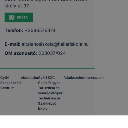
király út 97.
KRÉTA
Telefon:
+3696576474
E-mail:
altalanosiskola@halleriskola.hu
OM azonosító:
203037/024
Győri
oktatas.hu
Győri SZC
Adatkezelés
Impresszum
Szakképzési
Glück Frigyes
Centrum
Turisztikai és
Vendéglátóipari
Technikum és
Szakképző
Iskola