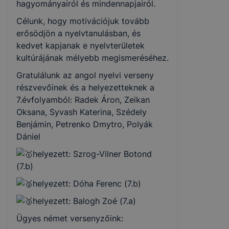
hagyományairól és mindennapjairól.
Célunk, hogy motivációjuk tovább
erősödjön a nyelvtanulásban, és
kedvet kapjanak e nyelvterületek
kultúrájának mélyebb megismeréséhez.
Gratulálunk az angol nyelvi verseny
részvevőinek és a helyezetteknek a
7.évfolyamból: Radek Áron, Zeikan
Oksana, Syvash Katerina, Szédely
Benjámin, Petrenko Dmytro, Polyák
Dániel
helyezett: Szrog-Vilner Botond
(7.b)
helyezett: Dóha Ferenc (7.b)
helyezett: Balogh Zoé (7.a)
Ügyes német versenyzőink: